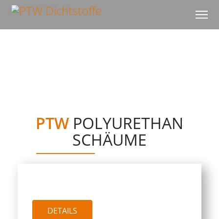
PTW
POLYURETHAN
SCHÄUME
PTW SPEED 750
DETAILS