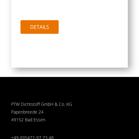
PTW DER
KONSTRUKTIONSKLEBER
DETAILS
PTW Dichtstoff GmbH & Co. KG
Papenbreede 24
49152 Bad Essen
+49 (0)5472-97 73 48